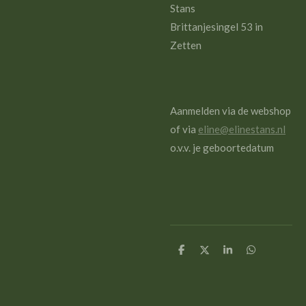
Stans
Brittanjesingel 53 in
Zetten
Aanmelden via de webshop
of via
eline@elinestans.nl
o.v.v. je geboortedatum
D
D
S
D
e
e
h
e
l
e
a
l
e
l
r
e
n
e
n